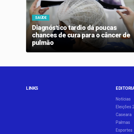
SAÚDE
a 23
Diagnóstico tardio dá poucas
chances de cura para o câncer de
pulmão
LINKS
EDITORI
Notícias
Eleições 
Caseara
Palmas
Esportes