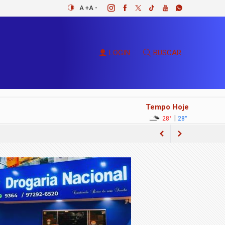
A +
A -
LOGIN
BUSCAR
Tempo Hoje
|
28°
28°