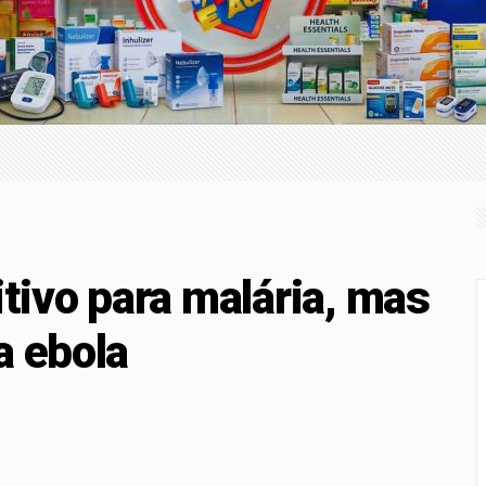
 perderam R$ 62,5 bilhões para bets em 2025
com a nova Lei do Frete
ça superam depósitos em R$ 7,15 bilhões em julho
-Sena; prêmio acumula para R$ 165 milhões
itivo para malária, mas
a ebola