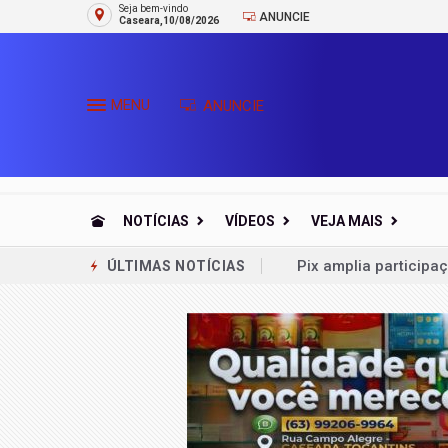
Seja bem-vindo
ANUNCIE
Caseara,10/08/2026
MENU
ANUNCIE
NOTÍCIAS
VÍDEOS
VEJA MAIS
Pix amplia particip
ÚLTIMAS NOTÍCIAS
Petrobras tem lucro 
Balança comercial de
Milei recua em liber
Leilões de petróleo 
Trump assina decreto