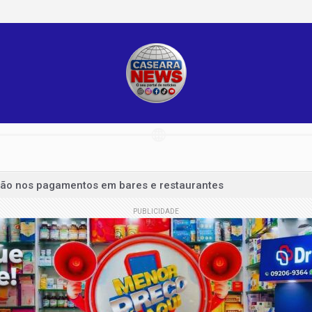
ação nos pagamentos em bares e restaurantes
líquido de R$ 52,4 bi no segundo trimestre
PUBLICIDADE
 julho tem superávit de US$ 7 bilhões
ar venda de áreas afetadas por incêndios
em outubro terão recorde de áreas em disputa
s e restringe cidadania por nascimento