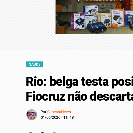
Famílias brasileiras
Entenda o que muda 
Retiradas da poupan
Ninguém acerta Mega
SAÚDE
Rio: belga testa pos
Fiocruz não descart
Por
CasearaNews
01/06/2026 - 11h18