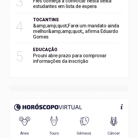
3
Fies começa a convocar nesta sexta
estudantes em lista de espera
TOCANTINS
4
&amp;amp;quot;Farei um mandato ainda
melhor&amp;amp;quot;, afirma Eduardo
Gomes
EDUCAÇÃO
5
Prouni abre prazo para comprovar
informações da inscrição