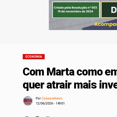
Entenda o que muda 
Retiradas da poupan
Ninguém acerta Mega
Pix amplia particip
ECONOMIA
Com Marta como em
quer atrair mais inv
Por
CasearaNews
12/06/2026 - 14h01