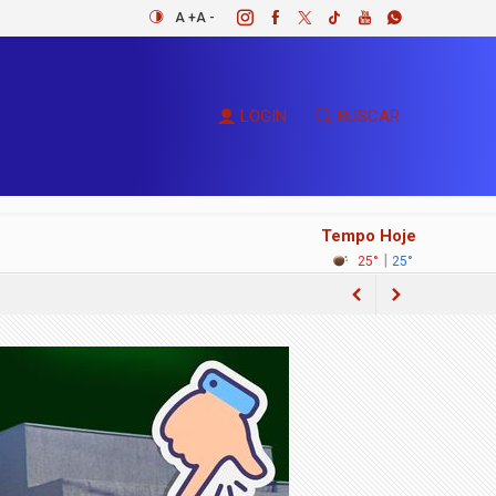
A +
A -
LOGIN
BUSCAR
Tempo Hoje
|
25°
25°