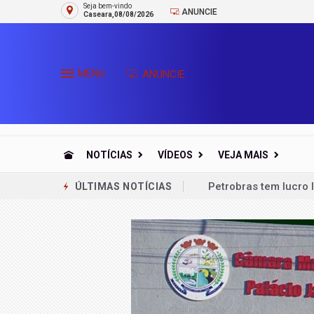
Seja bem-vindo
ANUNCIE
Caseara,08/08/2026
MENU
ANUNCIE
NOTÍCIAS
VÍDEOS
VEJA MAIS
Petrobras tem lucro 
ÚLTIMAS NOTÍCIAS
Balança comercial de
Milei recua em liber
Leilões de petróleo 
Trump assina decreto
Famílias brasileiras