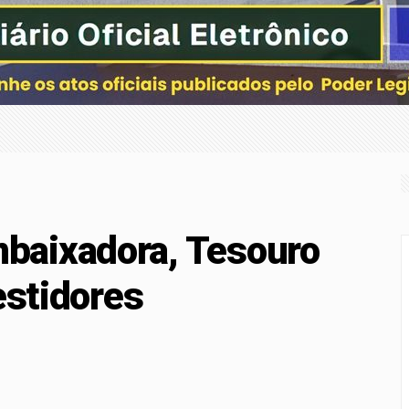
com a nova Lei do Frete
ça superam depósitos em R$ 7,15 bilhões em julho
-Sena; prêmio acumula para R$ 165 milhões
ação nos pagamentos em bares e restaurantes
baixadora, Tesouro
estidores