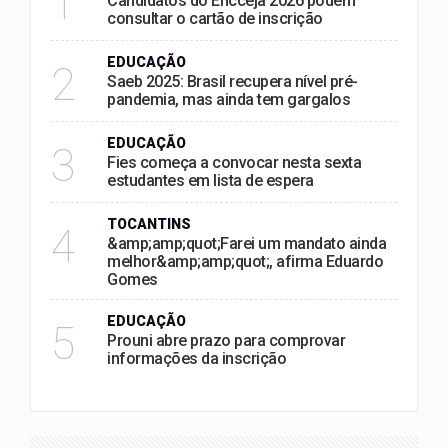
1
Candidatos do Encceja 2026 podem
consultar o cartão de inscrição
EDUCAÇÃO
2
Saeb 2025: Brasil recupera nível pré-
pandemia, mas ainda tem gargalos
EDUCAÇÃO
3
Fies começa a convocar nesta sexta
estudantes em lista de espera
TOCANTINS
4
&amp;amp;quot;Farei um mandato ainda
melhor&amp;amp;quot;, afirma Eduardo
Gomes
EDUCAÇÃO
5
Prouni abre prazo para comprovar
informações da inscrição