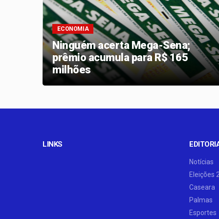
ECONOMIA
ram
Ninguém acerta Mega-Sena;
s em
prêmio acumula para R$ 165
milhões
LINKS
EDITORI
Notícias
Eleições 
Caseara
Palmas
Esportes