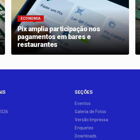
ECONOMIA
Pix amplia participação nos
pagamentos em bares e
restaurantes
AIS
SEÇÕES
Eventos
2026
Galeria de Fotos
Versão Impressa
Enquetes
Downloads