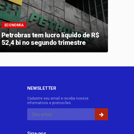
ECONOMIA
ECON
Petrobras tem lucro líquido de R$
Bala
52,4 bi no segundo trimestre
supe
NEWSLETTER
Cadastre seu email e receba nossos
informativos e promocões .
Siga-nos