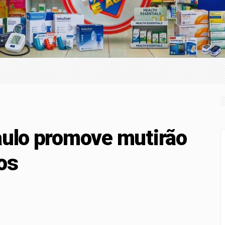
com a nova Lei do Frete
ça superam depósitos em R$ 7,15 bilhões em julho
-Sena; prêmio acumula para R$ 165 milhões
ação nos pagamentos em bares e restaurantes
aulo promove mutirão
os