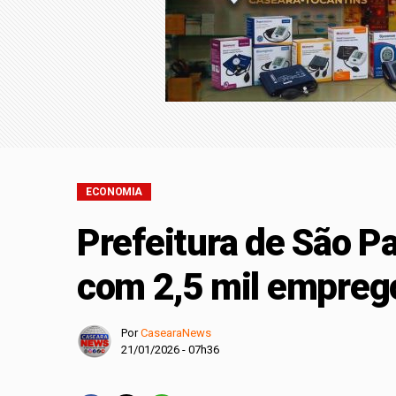
Entenda o que muda 
Retiradas da poupan
Ninguém acerta Mega
Pix amplia particip
ECONOMIA
Prefeitura de São P
com 2,5 mil empreg
Por
CasearaNews
21/01/2026 - 07h36