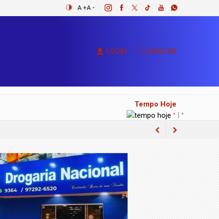
A +
A -
LOGIN
BUSCAR
Tempo Hoje
|
°
°