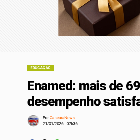
Fachin: críticas não
Casos de sarampo s
Campanha Nacional 
São Paulo inicia mul
EDUCAÇÃO
Enamed: mais de 69
desempenho satisfa
Por
CasearaNews
21/01/2026 - 07h36