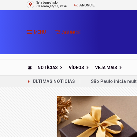
Seja bem-vindo
ANUNCIE
Caseara,06/08/2026
MENU
ANUNCIE
NOTÍCIAS
VÍDEOS
VEJA MAIS
Aberta chamada públ
ÚLTIMAS NOTÍCIAS
Brasil vence Chile n
STF derruba restriçã
Estudo sobre hepati
Projeto seleciona qua
CNU 2 divulga nova 