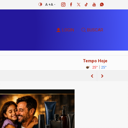
A +
A -
LOGIN
BUSCAR
Tempo Hoje
|
25°
25°