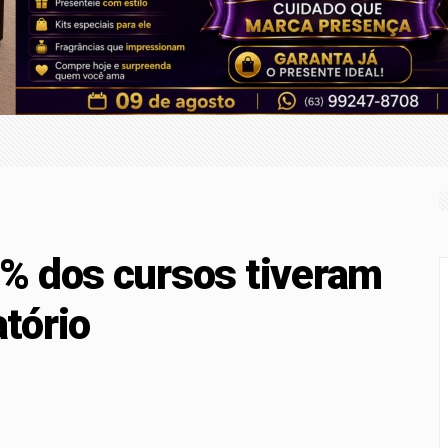
 fragilizam STF, mas fortalecem democracia
obem para 16 em São Paulo
de Multivacinação começa nesta segunda
tivacinação a partir desta segunda-feira
% dos cursos tiveram
tório